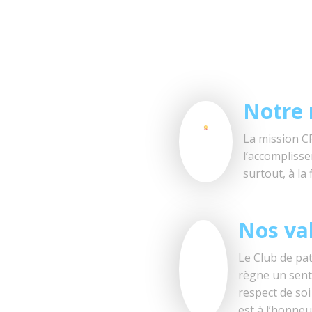
Notre 
La mission CP
l’accompliss
surtout, à la 
Nos va
Le Club de pat
règne un senti
respect de soi
est à l’honneu